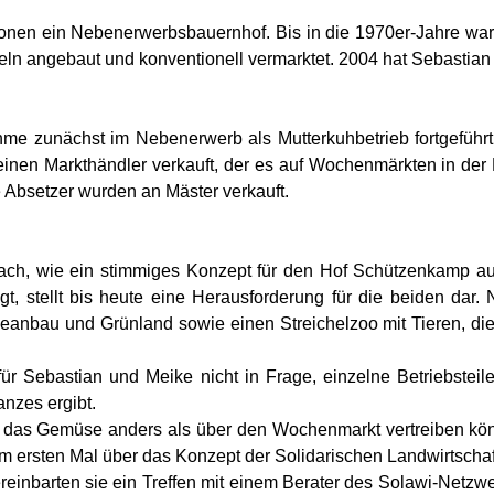
nen ein Nebenerwerbsbauernhof. Bis in die 1970er-Jahre war e
feln angebaut und konventionell vermarktet. 2004 hat Sebasti
hme zunächst im Nebenerwerb als Mutterkuhbetrieb fortgeführt
 Markthändler verkauft, der es auf Wochenmärkten in der R
ie Absetzer wurden an Mäster verkauft.
ch, wie ein stimmiges Konzept für den Hof Schützenkamp aus
 trägt, stellt bis heute eine Herausforderung für die beiden 
eanbau und Grünland sowie einen Streichelzoo mit Tieren, die
 Sebastian und Meike nicht in Frage, einzelne Betriebsteile 
anzes ergibt.
 das Gemüse anders als über den Wochenmarkt vertreiben könnt
m ersten Mal über das Konzept der Solidarischen Landwirtschaf
vereinbarten sie ein Treffen mit einem Berater des Solawi-Netz