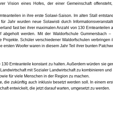
hrer Vision eines Hofes, der einer Gemeinschaft offensteh
rnteanteilen in ihre erste Solawi-Saison. Im alten Stall ents
für Jahr wurden neue Solawisti durch Informationsveranstal
erland fast bei ihrer maximalen Anzahl von 130 Ernteanteil
 abgeholt werden. Mit der Waldorfschule Gummersbach – a
ame Projekte. Schüler verschiedener Waldorfschulen verbringen 
e ersten Woofer waren in diesem Jahr Teil ihrer bunten Patchwo
 130 Ernteanteile konstant zu halten. Außerdem würden sie ger
he Landwirtschaft mit Sozialer Landwirtschaft zu kombinieren 
sowie für viele Menschen in der Region zu machen.
e, die zukünftig auch inklusiv besetzt werden soll. In einem e
ft entwickelt, die jetzt darauf warten, umgesetzt zu werden.